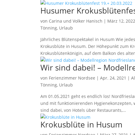
Husumer Krokusblütenfes
von
Carina und Volker Hanisch
|
März 12, 202
Tönning
,
Urlaub
Jährliches Blütenspektakel in Husum Wie jedes
Krokusblüte in Husum. Der Höhepunkt zum Krok
Krokusblütenkönigin, auf dem Balkon des alte
Wir sind dabei! – Modellr
von
Ferienzimmer Nordsee
|
Apr. 24, 2021
|
A
Tönning
,
Urlaub
Am 01.05.2021 geht es endlich los! Nordfriesl
und mit funktionierenden Hygienekonzepten, wis
sind dabei, von Hotels über Restaurants,...
Krokusblüte in Husum
von
Ferienzimmer Nordsee
|
März 27, 2021
|