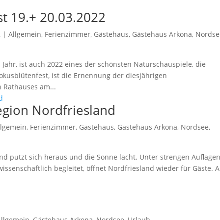
t 19.+ 20.03.2022
2
|
Allgemein
,
Ferienzimmer
,
Gästehaus
,
Gästehaus Arkona
,
Nordse
 Jahr, ist auch 2022 eines der schönsten Naturschauspiele, die
usblütenfest, ist die Ernennung der diesjährigen
n Rathauses am...
egion Nordfriesland
llgemein
,
Ferienzimmer
,
Gästehaus
,
Gästehaus Arkona
,
Nordsee
,
and putzt sich heraus und die Sonne lacht. Unter strengen Auflage
senschaftlich begleitet, öffnet Nordfriesland wieder für Gäste. A
Allgemein
,
Gästehaus Arkona
,
Nordsee
,
Urlaub