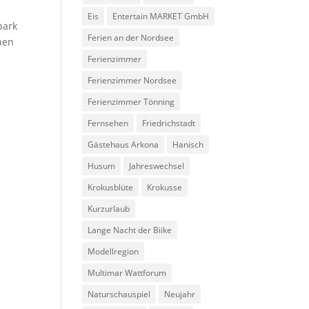
Eis
Entertain MARKET GmbH
park
Ferien an der Nordsee
hen
Ferienzimmer
Ferienzimmer Nordsee
Ferienzimmer Tönning
Fernsehen
Friedrichstadt
Gästehaus Arkona
Hanisch
Husum
Jahreswechsel
Krokusblüte
Krokusse
Kurzurlaub
Lange Nacht der Biike
Modellregion
Multimar Wattforum
Naturschauspiel
Neujahr