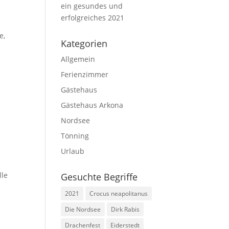
ein gesundes und
erfolgreiches 2021
e
,
Kategorien
Allgemein
Ferienzimmer
Gästehaus
Gästehaus Arkona
Nordsee
Tönning
Urlaub
n
lle
Gesuchte Begriffe
2021
Crocus neapolitanus
Die Nordsee
Dirk Rabis
Drachenfest
Eiderstedt