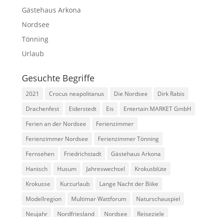
Gästehaus Arkona
Nordsee
Tönning
Urlaub
Gesuchte Begriffe
2021
Crocus neapolitanus
Die Nordsee
Dirk Rabis
Drachenfest
Eiderstedt
Eis
Entertain MARKET GmbH
Ferien an der Nordsee
Ferienzimmer
Ferienzimmer Nordsee
Ferienzimmer Tönning
Fernsehen
Friedrichstadt
Gästehaus Arkona
Hanisch
Husum
Jahreswechsel
Krokusblüte
Krokusse
Kurzurlaub
Lange Nacht der Biike
Modellregion
Multimar Wattforum
Naturschauspiel
Neujahr
Nordfriesland
Nordsee
Reiseziele