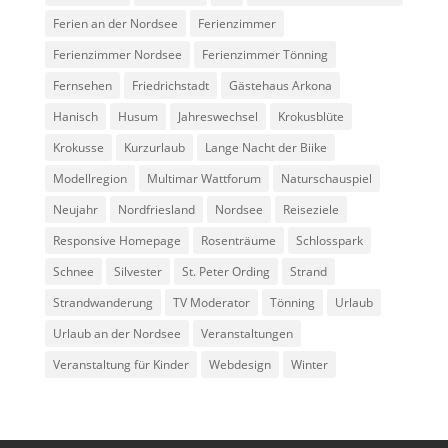
Ferien an der Nordsee
Ferienzimmer
Ferienzimmer Nordsee
Ferienzimmer Tönning
Fernsehen
Friedrichstadt
Gästehaus Arkona
Hanisch
Husum
Jahreswechsel
Krokusblüte
Krokusse
Kurzurlaub
Lange Nacht der Biike
Modellregion
Multimar Wattforum
Naturschauspiel
Neujahr
Nordfriesland
Nordsee
Reiseziele
Responsive Homepage
Rosenträume
Schlosspark
Schnee
Silvester
St. Peter Ording
Strand
Strandwanderung
TV Moderator
Tönning
Urlaub
Urlaub an der Nordsee
Veranstaltungen
Veranstaltung für Kinder
Webdesign
Winter